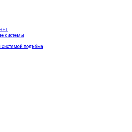
SET
ые системы
й системой подъёма