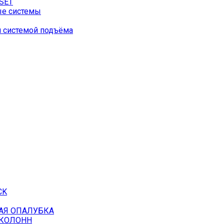
SET
ые системы
й системой подъёма
CK
АЯ ОПАЛУБКА
 КОЛОНН